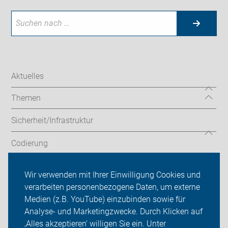
Aktuelles
Themen
Sicherheit/Infrastruktur
Codierung
Touren/Termine
Wir verwenden mit Ihrer Einwilligung Cookies und
verarbeiten personenbezogene Daten, um externe
ADFC Hilden
Medien (z.B. YouTube) einzubinden sowie für
Analyse- und Marketingzwecke. Durch Klicken auf
Sei dabei
‚Alles akzeptieren‘ willigen Sie ein. Unter